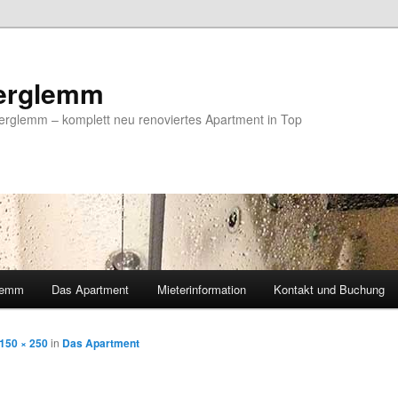
terglemm
erglemm – komplett neu renoviertes Apartment in Top
glemm
Das Apartment
Mieterinformation
Kontakt und Buchung
150 × 250
in
Das Apartment