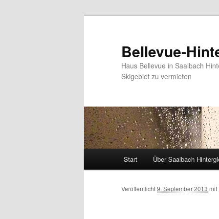
Bellevue-Hin
Haus Bellevue in Saalbach Hint
Skigebiet zu vermieten
Hauptmenü
Start
Über Saalbach Hinter
Zum
Inhalt
Veröffentlicht
9. September 2013
mit
wechseln